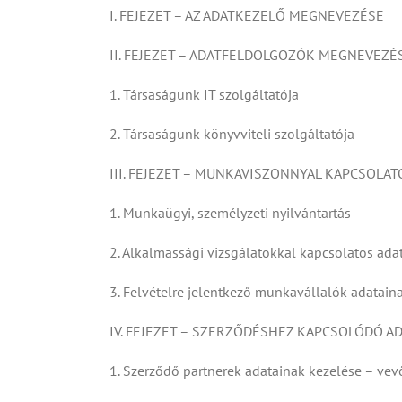
I. FEJEZET – AZ ADATKEZELŐ MEGNEVEZÉSE
II. FEJEZET – ADATFELDOLGOZÓK MEGNEVEZÉ
1. Társaságunk IT szolgáltatója
2. Társaságunk könyvviteli szolgáltatója
III. FEJEZET – MUNKAVISZONNYAL KAPCSOLA
1. Munkaügyi, személyzeti nyilvántartás
2. Alkalmassági vizsgálatokkal kapcsolatos ada
3. Felvételre jelentkező munkavállalók adataina
IV. FEJEZET – SZERZŐDÉSHEZ KAPCSOLÓDÓ A
1. Szerződő partnerek adatainak kezelése – vevő