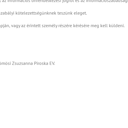
t az információs önrendelkezési jogról és az információszabadságról
szabályi kötelezettségünknek teszünk eleget.
apján, vagy az érintett személy részére kérésére meg kell küldeni.
Dömösi Zsuzsanna Piroska EV.