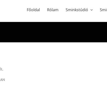
Főoldal
Rólam
Sminkstúdió
Smi
ÓL
BAN