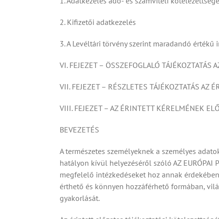
1. Adatkezelés adó- és számviteli kötelezettsége
2. Kifizetői adatkezelés
3. A Levéltári törvény szerint maradandó értékű
VI. FEJEZET – ÖSSZEFOGLALÓ TÁJÉKOZTATÁS A
VII. FEJEZET – RÉSZLETES TÁJÉKOZTATÁS AZ 
VIII. FEJEZET – AZ ÉRINTETT KÉRELMÉNEK E
BEVEZETÉS
A természetes személyeknek a személyes adatok
hatályon kívül helyezéséről szóló AZ EURÓPAI
megfelelő intézkedéseket hoz annak érdekében, 
érthető és könnyen hozzáférhető formában, vilá
gyakorlását.