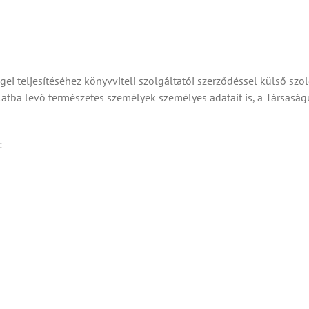
ei teljesítéséhez könyvviteli szolgáltatói szerződéssel külső szolg
latba levő természetes személyek személyes adatait is, a Társaság
: