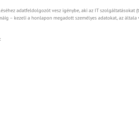
séhez adatfeldolgozót vesz igénybe, aki az IT szolgáltatásokat (tá
máig – kezeli a honlapon megadott személyes adatokat, az általa 
: