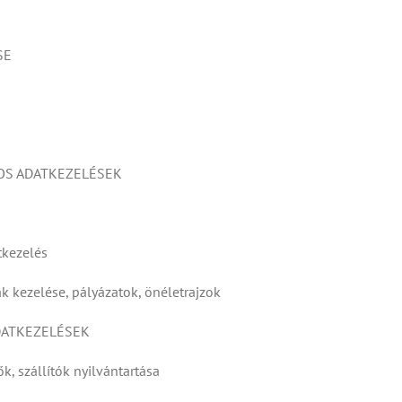
SE
TOS ADATKEZELÉSEK
tkezelés
k kezelése, pályázatok, önéletrajzok
DATKEZELÉSEK
k, szállítók nyilvántartása