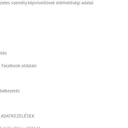
észetes személy képviselőinek elérhetőségi adatai
elés
ág Facebook oldalán
datkezelés
Ó ADATKEZELÉSEK