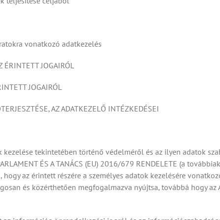
k teljesítése céljából
 iratokra vonatkozó adatkezelés
Z ÉRINTETT JOGAIRÓL
ÉRINTETT JOGAIRÓL
LŐTERJESZTÉSE, AZ ADATKEZELŐ INTÉZKEDÉSEI
 kezelése tekintetében történő védelméről és az ilyen adatok sza
 PARLAMENT ÉS A TANÁCS (EU) 2016/679 RENDELETE (a továbbiakba
hogy az érintett részére a személyes adatok kezelésére vonatkozó
gosan és közérthetően megfogalmazva nyújtsa, továbbá hogy az Ad