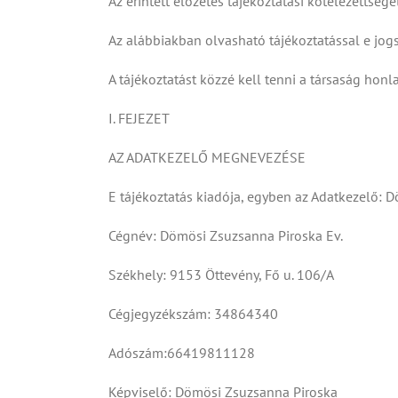
Az érintett előzetes tájékoztatási kötelezettségé
Az alábbiakban olvasható tájékoztatással e jog
A tájékoztatást közzé kell tenni a társaság honl
I. FEJEZET
AZ ADATKEZELŐ MEGNEVEZÉSE
E tájékoztatás kiadója, egyben az Adatkezelő: 
Cégnév: Dömösi Zsuzsanna Piroska Ev.
Székhely: 9153 Öttevény, Fő u. 106/A
Cégjegyzékszám: 34864340
Adószám:66419811128
Képviselő: Dömösi Zsuzsanna Piroska