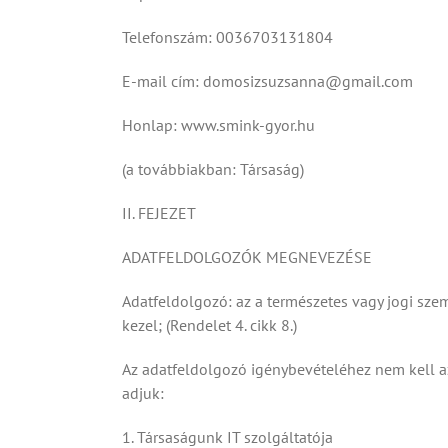
Telefonszám: 0036703131804
E-mail cím: domosizsuzsanna@gmail.com
Honlap: www.smink-gyor.hu
(a továbbiakban: Társaság)
II. FEJEZET
ADATFELDOLGOZÓK MEGNEVEZÉSE
Adatfeldolgozó: az a természetes vagy jogi sze
kezel; (Rendelet 4. cikk 8.)
Az adatfeldolgozó igénybevételéhez nem kell az
adjuk:
1. Társaságunk IT szolgáltatója