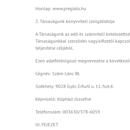
Honlap: www.pregiato.hu
2. Társaságunk könyvviteli szolgáltatója
A Társaságunk az adó és számviteli kötelezettség
Társaságunkkal szerződés vagy kifizetői kapcso
teljesítése céljából.
Ezen adatfeldolgozó megnevezése a következő
Cégnév: Szám-Lánc Bt.
Székhely: 9028 Győr, Erfurti u. 11. fszt.4.
Képviselő: Kópházi Józsefné
Telefonszám: 003630/378-6059
III. FEJEZET